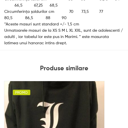
66,5 67,25 68,5
Circumferința șoldurilor cm 70 73,5 77
80,5 86,5 88 90
*Aceste masuri sunt standard +/- 1,5 cm
Urmatoarele masuri de la XS S M L XL XXL, sunt de adolescenti /
adulti , iar tabelul lor este pus in Marimi. * este masurata
latimea unui hanorac intins drept.
Produse similare
PROMO