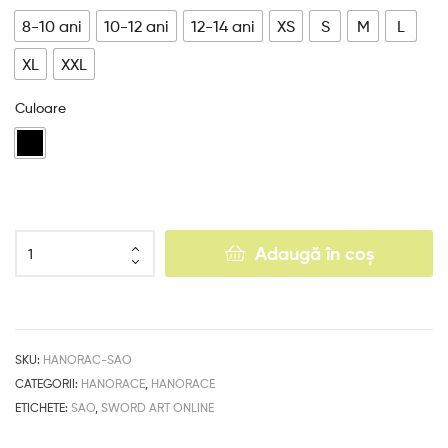
8-10 ani
10-12 ani
12-14 ani
XS
S
M
L
XL
XXL
Culoare
Adaugă în coș
SKU:
HANORAC-SAO
CATEGORII:
HANORACE
,
HANORACE
ETICHETE:
SAO
,
SWORD ART ONLINE