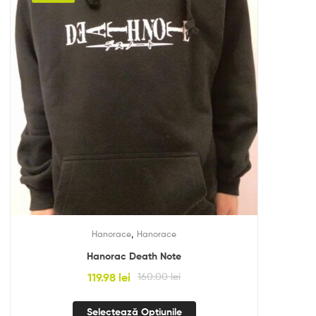
,
Hanorace
Hanorace
Hanorac Death Note
119.98
lei
160.00
lei
Selectează Opțiunile