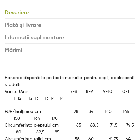
Descriere
Plată și livrare
Informații suplimentare
Mărimi
Hanorac disponibile pe toate masurile, pentru copii, adolescenti
si adulti
Vârsta (Ani) 7-8 8-9 9-10 10-11
11-12 12-13 13-14 14+
EUR/Înălțimea cm 128 134 140 146
158 164 170
Circumferința pieptului cm 65 68,5 71,5 74,5
80 82,5 85
Circumferința taliei cm 58 60 61,75 64