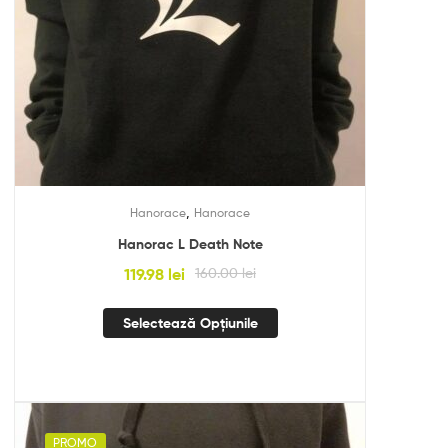
,
Hanorace
Hanorace
Hanorac L Death Note
119.98
lei
160.00
lei
Selectează Opțiunile
PROMO