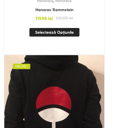
,
Hanorace
Hanorace
Hanorac Rammstein
119.98
lei
160.00
lei
Selectează Opțiunile
PROMO