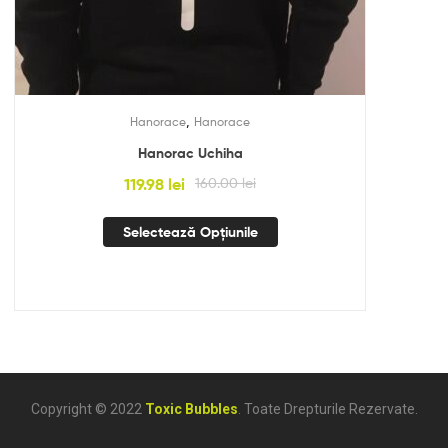
,
Hanorace
Hanorace
Hanorac Uchiha
119.98
lei
160.00
lei
Selectează Opțiunile
Copyright © 2022
Toxic Bubbles
. Toate Drepturile Rezervate.