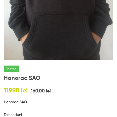
e
s
În stoc
Hanorac SAO
119.98
lei
160.00
lei
Hanorac SAO
Dimensiuni