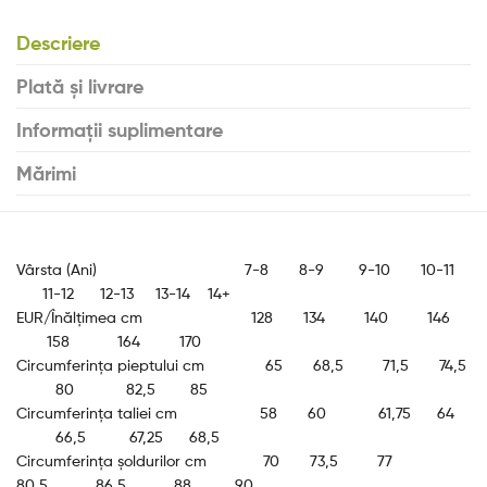
Descriere
Plată și livrare
Informații suplimentare
Mărimi
Vârsta (Ani) 7-8 8-9 9-10 10-11
11-12 12-13 13-14 14+
EUR/Înălțimea cm 128 134 140 146
158 164 170
Circumferința pieptului cm 65 68,5 71,5 74,5
80 82,5 85
Circumferința taliei cm 58 60 61,75 64
66,5 67,25 68,5
Circumferința șoldurilor cm 70 73,5 77
80,5 86,5 88 90