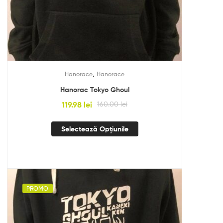
,
Hanorace
Hanorace
Hanorac Tokyo Ghoul
119.98
lei
160.00
lei
Selectează Opțiunile
PROMO