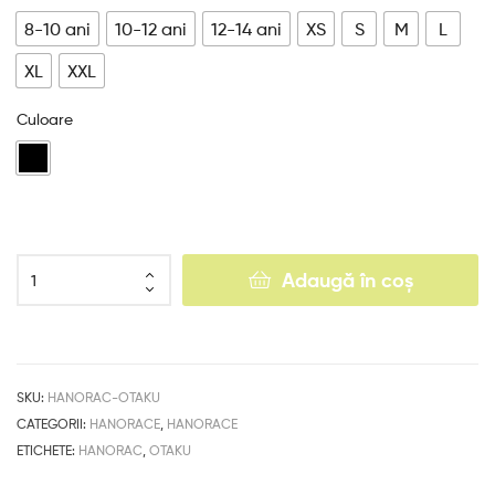
8-10 ani
10-12 ani
12-14 ani
XS
S
M
L
XL
XXL
Culoare
Adaugă în coș
SKU:
HANORAC-OTAKU
CATEGORII:
HANORACE
,
HANORACE
ETICHETE:
HANORAC
,
OTAKU