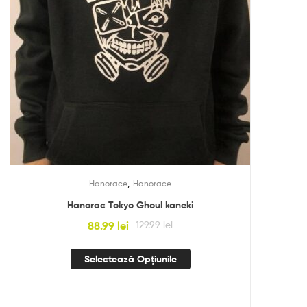
,
Hanorace
Hanorace
Hanorac Tokyo Ghoul kaneki
88.99
lei
129.99
lei
Selectează Opțiunile