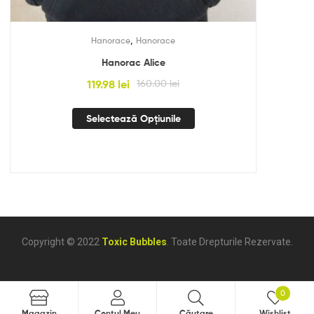
,
Hanorace
Hanorace
Hanorac Alice
119.98
lei
160.00
lei
Selectează Opțiunile
Copyright © 2022
Toxic Bubbles
. Toate Drepturile Rezervate.
0
Căutare
Magazin
Contul Meu
Căutare
Wishlist