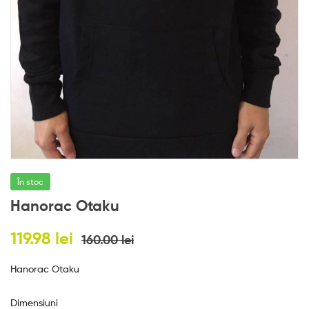
e
s
În stoc
Hanorac Otaku
119.98
lei
160.00
lei
Hanorac Otaku
Dimensiuni