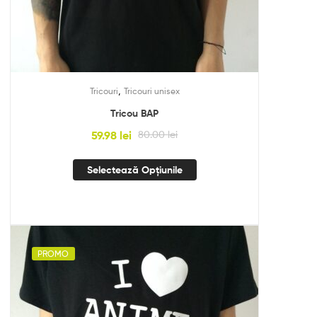
,
Tricouri
Tricouri unisex
Tricou BAP
59.98
lei
80.00
lei
Selectează Opțiunile
PROMO