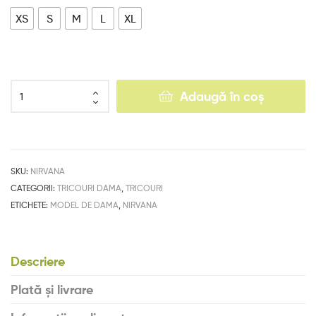
XS
S
M
L
XL
Adaugă în coș
SKU:
NIRVANA
CATEGORII:
TRICOURI DAMA
,
TRICOURI
ETICHETE:
MODEL DE DAMA
,
NIRVANA
Descriere
Plată și livrare