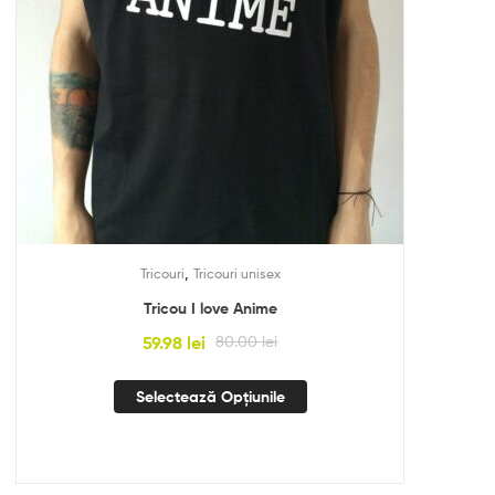
,
Tricouri
Tricouri unisex
Tricou I love Anime
59.98
lei
80.00
lei
Selectează Opțiunile