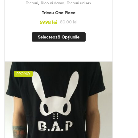
,
,
Tricouri
Tricouri dama
Tricouri unisex
Tricou One Piece
59.98
lei
80.00
lei
Selectează Opțiunile
PROMO