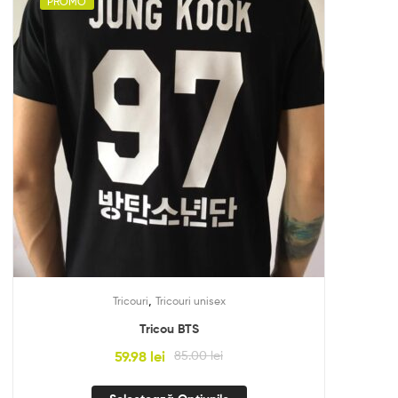
PROMO
,
Tricouri
Tricouri unisex
Tricou BTS
59.98
lei
85.00
lei