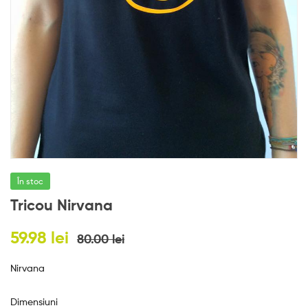
e
s
În stoc
Tricou Nirvana
59.98
lei
80.00
lei
Nirvana
Dimensiuni