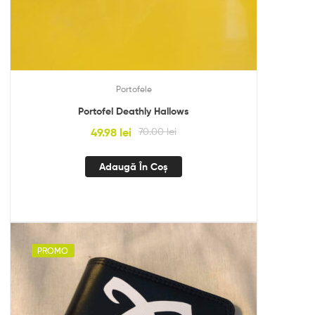
Portofele
Portofel Deathly Hallows
49.98
lei
70.00
lei
Adaugă În Coș
PROMO