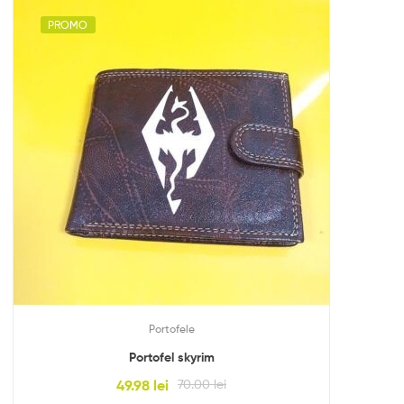
PROMO
Portofele
Portofel skyrim
49.98
lei
70.00
lei