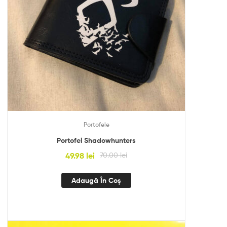
Portofele
Portofel Shadowhunters
49.98
lei
70.00
lei
Adaugă În Coș