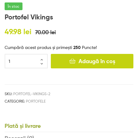
e
În stoc
s
Portofel Vikings
49.98
lei
70.00
lei
Cumpără acest produs și primești
250
Puncte!
Adaugă în coș
SKU:
PORTOFEL-VIKINGS-2
CATEGORIE:
PORTOFELE
Plată și livrare