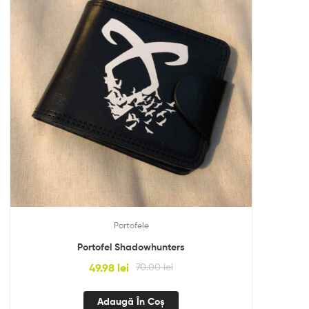
Portofele
Portofel Shadowhunters
49.98
lei
70.00
lei
Adaugă În Coș