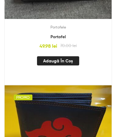
Portofele
Portofel
49.98
lei
70.00
lei
Adaugă În Coș
PROMO