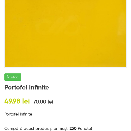
e
s
În stoc
Portofel Infinite
49.98
lei
70.00
lei
Portofel Infinite
Cumpără acest produs și primești
250
Puncte!