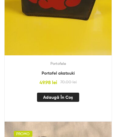
Portofele
Portofel akatsuki
49.98
lei
70.00
lei
Adaugă În Coș
PROMO