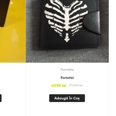
Portofele
Portofel
49.98
lei
70.00
lei
Adaugă În Coș