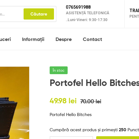
0765691988
TRA
ASISTENȚĂ TELEFONICĂ
Căutare
PENT
..Luni-Vineri: 9:30-17:30
uceri
Informații
Despre
Contact
În stoc
Portofel Hello Bitche
49.98
lei
70.00
lei
Portofel Hello Bitches
Cumpără acest produs și primești
250
Punct