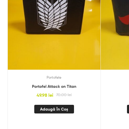
Portofele
Portofel Attack on Titan
49.98
lei
70.00
lei
Adaugă În Coș