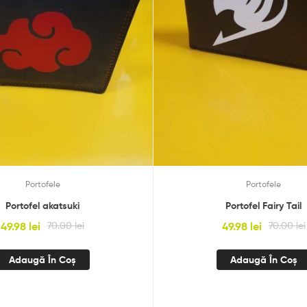
Portofele
Portofele
Portofel akatsuki
Portofel Fairy Tail
49.98
lei
70.00
lei
49.98
lei
70.00
lei
Adaugă În Coș
Adaugă În Coș