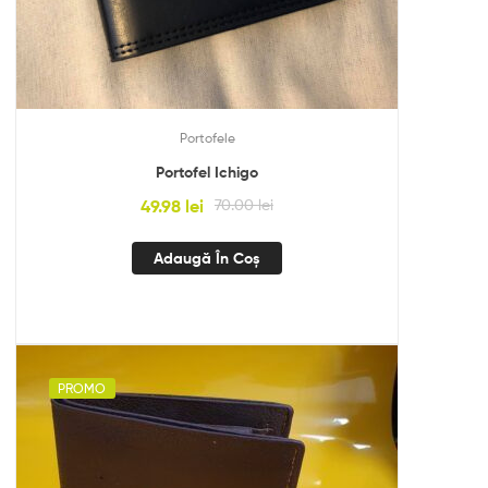
Portofele
Portofel Ichigo
49.98
lei
70.00
lei
Adaugă În Coș
PROMO