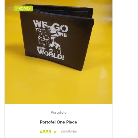
PROMO
Portofele
Portofel One Piece
49.98
lei
70.00
lei