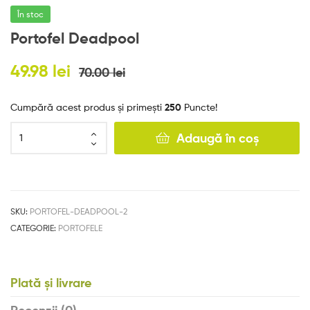
e
În stoc
s
Portofel Deadpool
49.98
lei
70.00
lei
Cumpără acest produs și primești
250
Puncte!
Adaugă în coș
SKU:
PORTOFEL-DEADPOOL-2
CATEGORIE:
PORTOFELE
Plată și livrare