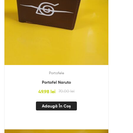
Portofele
Portofel Naruto
49.98
lei
70.00
lei
Adaugă În Coș