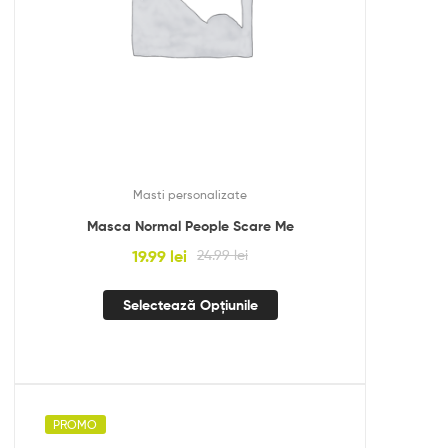
Masti personalizate
Masca Normal People Scare Me
19.99
lei
24.99
lei
Selectează Opțiunile
PROMO