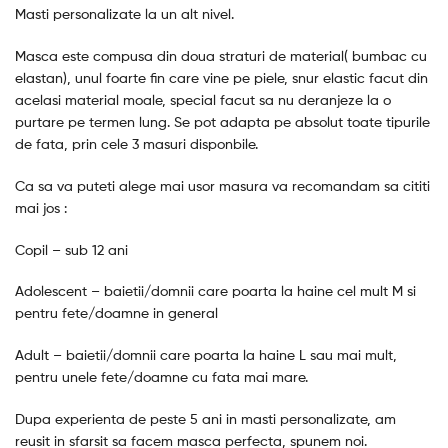
Masti personalizate la un alt nivel.
Masca este compusa din doua straturi de material( bumbac cu
elastan), unul foarte fin care vine pe piele, snur elastic facut din
acelasi material moale, special facut sa nu deranjeze la o
purtare pe termen lung. Se pot adapta pe absolut toate tipurile
de fata, prin cele 3 masuri disponbile.
Ca sa va puteti alege mai usor masura va recomandam sa cititi
mai jos :
Copil – sub 12 ani
Adolescent – baietii/domnii care poarta la haine cel mult M si
pentru fete/doamne in general
Adult – baietii/domnii care poarta la haine L sau mai mult,
pentru unele fete/doamne cu fata mai mare.
Dupa experienta de peste 5 ani in masti personalizate, am
reusit in sfarsit sa facem masca perfecta, spunem noi.