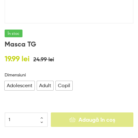
e
s
În stoc
Masca TG
19.99
lei
24.99
lei
Dimensiuni
Adolescent
Adult
Copil
Adaugă în coș