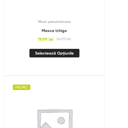
Masti personalizate
Masca Ichigo
19.99
lei
24.99
lei
Selectează Opțiunile
PROMO