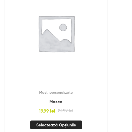
Masti personalizate
Masca
19.99
lei
24.99
lei
Selectează Opțiunile