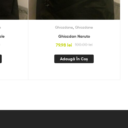
,
e
Ghiozdane
Ghiozdane
ple
Ghiozdan Naruto
i
79.98
lei
100.00
lei
Adaugă În Coș