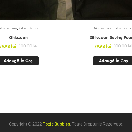
,
,
Ghiozdane
Ghiozdane
Ghiozdane
Ghiozdan
Ghiozdan
Ghiozdan Saving Peo
79.98
lei
100.00
lei
79.98
lei
100.00
le
Adaugă În Coș
Adaugă În Coș
Copyright © 2022
Toxic Bubbles
. Toate Drepturile Rezervate.