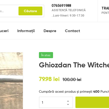
0765691988
TRA
ASISTENȚĂ TELEFONICĂ
Căutare
PENT
..Luni-Vineri: 9:30-17:30
uceri
Informații
Despre
Contact
În stoc
Ghiozdan The Witch
79.98
lei
100.00
lei
Cumpără acest produs și primești
400
Punct