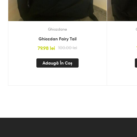
Ghiozdane
Ghiozdan Fairy Tail
79.98
lei
100.00
lei
Adaugă În Coș