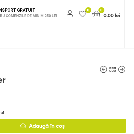
NSPORT GRATUIT
0
0
0.00
lei
RU COMENZILE DE MINIM 250 LEI
er
100.00
100.00
lei
lei
79.98
79.98
lei
lei
e!
Adaugă în coș