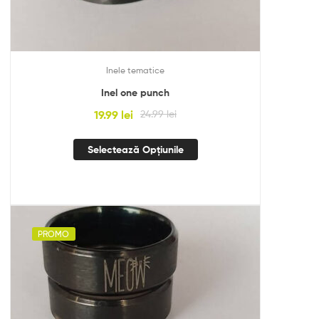
Inele tematice
Inel one punch
19.99
lei
24.99
lei
Selectează Opțiunile
PROMO