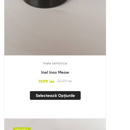
Inele tematice
Inel Inox Meow
19.99
lei
24.99
lei
Selectează Opțiunile