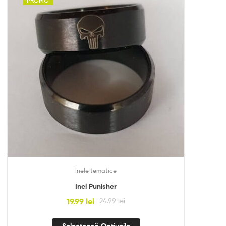
PROMO
Inele tematice
Inel Punisher
19.99
lei
24.99
lei
Selectează Opțiunile