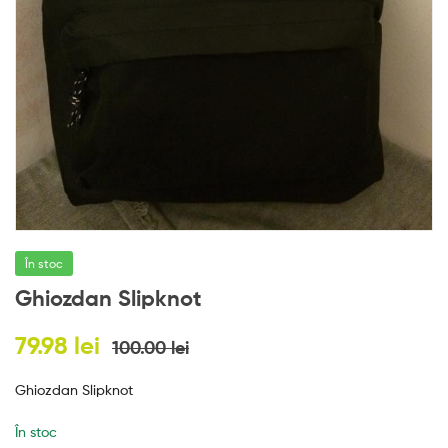
e
s
În stoc
Ghiozdan Slipknot
79.98
lei
100.00
lei
Ghiozdan Slipknot
În stoc