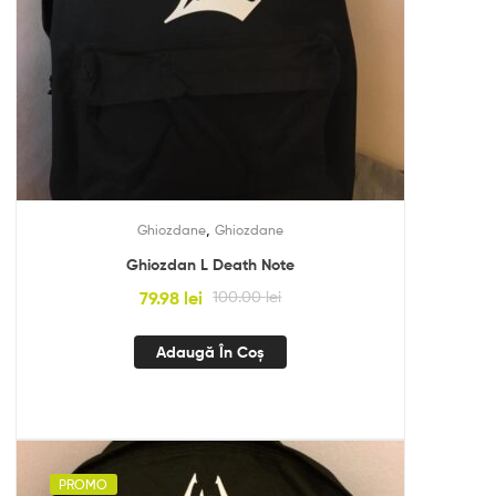
,
Ghiozdane
Ghiozdane
Ghiozdan L Death Note
79.98
lei
100.00
lei
Adaugă În Coș
PROMO