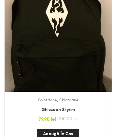
,
Ghiozdane
Ghiozdane
Ghiozdan Skyrim
79.98
lei
100.00
lei
Adaugă În Coș