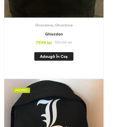
,
Ghiozdane
Ghiozdane
Ghiozdan
79.98
lei
100.00
lei
Adaugă În Coș
PROMO