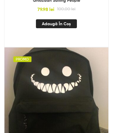
Ghiozdan Saving People
79.98
lei
100.00
lei
Adaugă În Coș
PROMO